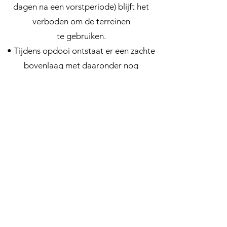
dagen na een vorstperiode) blijft het
verboden om de terreinen
te gebruiken.
• Tijdens opdooi ontstaat er een zachte
bovenlaag met daaronder nog
bevroren, harde grond.
• Dit leidt tot:
• diepe voetafdrukken en blijvende
putvorming
• structurele beschadiging van de baan
• ernstig verhoogde kans op enkel- en
kniebesures
4. Blokkering van de terreinen
• De terreinverantwoordelijke beslist
wanneer de pleinen niet bespeelbaar