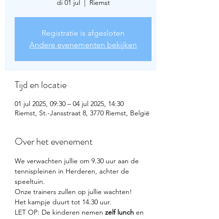
di 01 jul
  |  
Riemst
Registratie is afgesloten
Andere evenementen bekijken
Tijd en locatie
01 jul 2025, 09:30 – 04 jul 2025, 14:30
Riemst, St.-Jansstraat 8, 3770 Riemst, België
Over het evenement
We verwachten jullie om 9.30 uur aan de 
tennispleinen in Herderen, achter de 
speeltuin.
Onze trainers zullen op jullie wachten!
Het kampje duurt tot 14.30 uur.
LET OP: De kinderen nemen 
zelf lunch
 en 