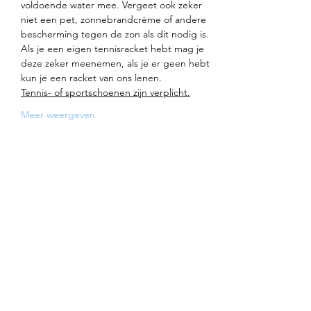
voldoende water mee. Vergeet ook zeker 
niet een pet, zonnebrandcrème of andere 
bescherming tegen de zon als dit nodig is.
Als je een eigen tennisracket hebt mag je 
deze zeker meenemen, als je er geen hebt 
kun je een racket van ons lenen.
Tennis- of sportschoenen zijn verplicht.
Meer weergeven
Deel dit evenement
TC Riemst
St.-Jansstraat 8