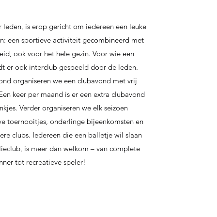
 leden, is erop gericht om iedereen een leuke
en: een sportieve activiteit gecombineerd met
eid, ook voor het hele gezin. Voor wie een
dt er ook interclub gespeeld door de leden.
nd organiseren we een clubavond met vrij
 Een keer per maand is er een extra clubavond
nkjes. Verder organiseren we elk seizoen
eve toernooitjes, onderlinge bijeenkomsten en
re clubs. Iedereen die een balletje wil slaan
ilieclub, is meer dan welkom – van complete
nner tot recreatieve speler!