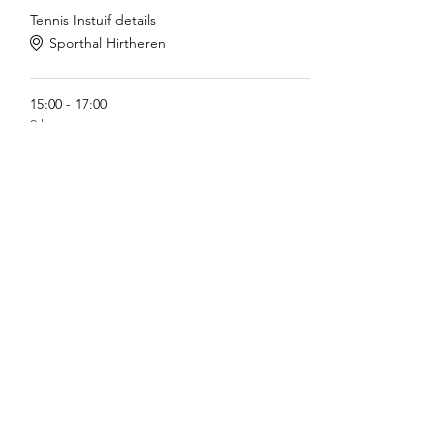
Tennis Instuif details
Sporthal Hirtheren
15:00 - 17:00
2 heures
Openingsreceptie
Sporthal Hirtheren
Tout voir
Partager cet événement