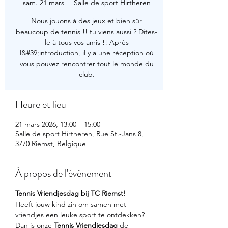
sam. 21 mars
  |  
Salle de sport Hirtheren
Nous jouons à des jeux et bien sûr
beaucoup de tennis !! tu viens aussi ? Dites-
le à tous vos amis !! Après
l&#39;introduction, il y a une réception où
vous pouvez rencontrer tout le monde du
club.
Heure et lieu
21 mars 2026, 13:00 – 15:00
Salle de sport Hirtheren, Rue St.-Jans 8,
3770 Riemst, Belgique
À propos de l'événement
Tennis Vriendjesdag bij TC Riemst!
Heeft jouw kind zin om samen met 
vriendjes een leuke sport te ontdekken? 
Dan is onze 
Tennis Vriendjesdag
 de 