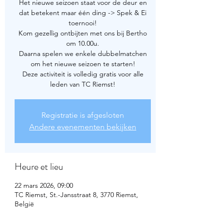
Het nieuwe seizoen staat voor de deur en
dat betekent maar één ding -> Spek & Ei
toernooi!
Kom gezellig ontbijten met ons bij Bertho
om 10.00u.
Daarna spelen we enkele dubbelmatchen
om het nieuwe seizoen te starten!
Deze activiteit is volledig gratis voor alle
leden van TC Riemst!
Registratie is afgesloten
Andere evenementen bekijken
Heure et lieu
22 mars 2026, 09:00
TC Riemst, St.-Jansstraat 8, 3770 Riemst,
België