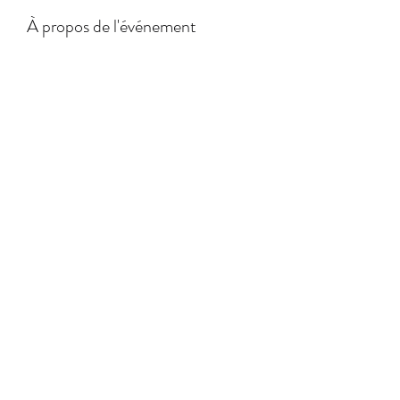
À propos de l'événement
Partager cet événement
TC Riemst
St.-Jansstraat 8
3770 Herderen (Riemst)
BE95
8508 4851 3558